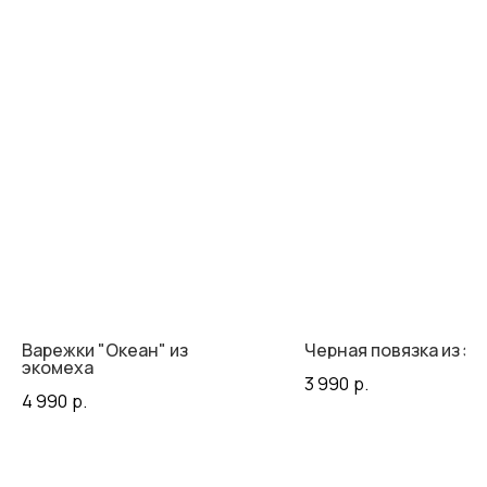
Варежки "Океан" из
Черная повязка из э
экомеха
3 990
р.
4 990
р.