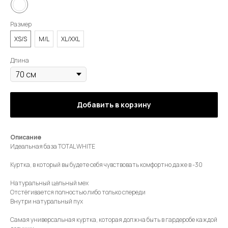
Размер
XS/S
M/L
XL/XXL
Длина
Добавить в корзину
Описание
Идеальная база TOTAL WHITE
Куртка, в который вы будете себя чувствовать комфортно даже в -30
Натуральный цельный мех
Отстёгивается полностью либо только спереди
Внутри натуральный пух
Самая универсальная куртка, которая должна быть в гардеробе каждой