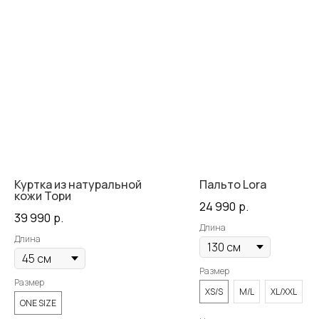
Куртка из натуральной
Пальто Lora
кожи Тори
24 990
р.
39 990
р.
Длина
Длина
Размер
Размер
XS/S
M/L
XL/XXL
ONE SIZE