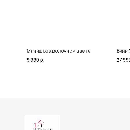
Манишка в молочном цвете
Бини 
9 990
р.
27 99