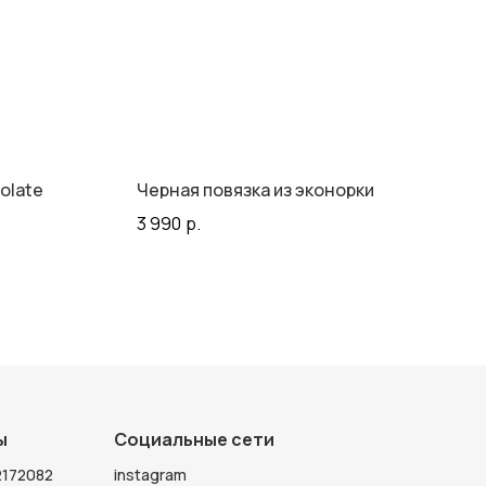
olate
Черная повязка из эконорки
3 990
р.
ы
Социальные сети
172082
instagram