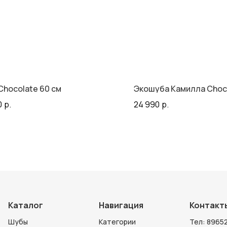
Chocolate 60 см
Экошуба Камилла Choc
0
р.
24 990
р.
Каталог
Навигация
Контакт
Шубы
Категории
Тел:
89652