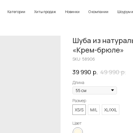
Категории
Хиты продаж
Новинки
О компании
Шоурум и
Шуба из натурал
«Крем-брюле»
SKU:
58906
р.
р.
39 990
49 990
Длина
Размер
XS/S
M/L
XL/XXL
Цвет