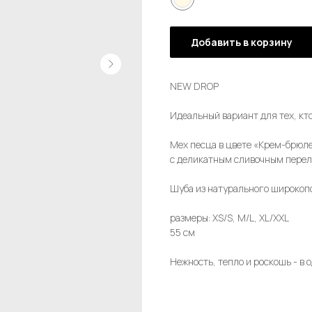
Добавить в корзину
NEW DROP
Идеальный вариант для тех, кт
Мех песца в цвете «Крем-брюле
с деликатным сливочным пере
Шуба из натурального широкоп
размеры: XS/S, M/L, XL/XXL
55 см
Нежность, тепло и роскошь - в 