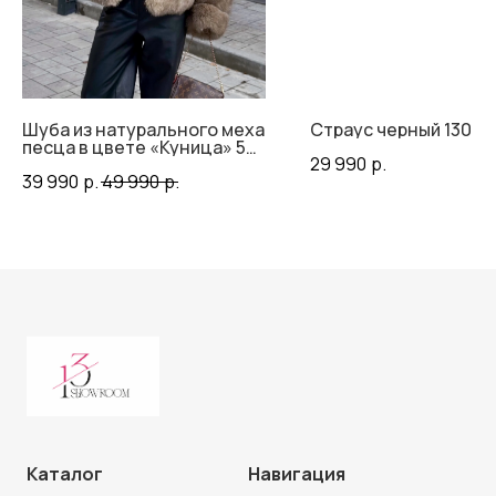
Шуба из натурального меха
Страус черный 130 с
песца в цвете «Куница» 55
29 990
р.
см
39 990
р.
49 990
р.
Каталог
Навигация