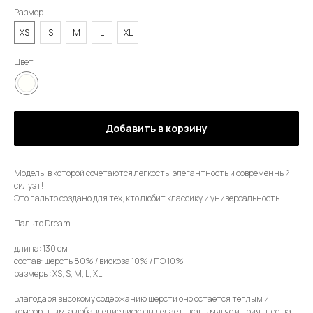
Размер
XS
S
M
L
XL
Цвет
Добавить в корзину
Модель, в которой сочетаются лёгкость, элегантность и современный
силуэт!
Это пальто создано для тех, кто любит классику и универсальность.
Пальто Dream
длина: 130 см
состав: шерсть 80% / вискоза 10% / ПЭ 10%
размеры: XS, S, M, L, XL
Благодаря высокому содержанию шерсти оно остаётся тёплым и
комфортным, а добавление вискозы делает ткань мягче и приятнее на