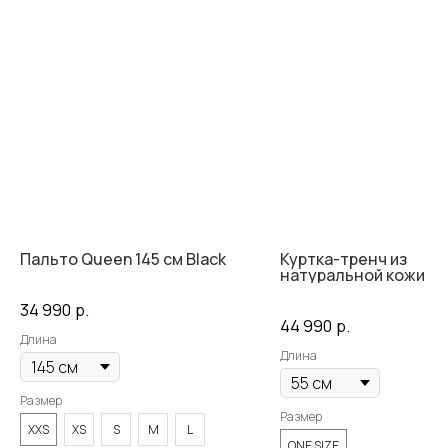
Пальто Queen 145 см Black
Куртка-тренч из
натуральной кожи с 
34 990
р.
44 990
р.
Длина
Длина
Размер
Размер
XXS
XS
S
M
L
ONE SIZE