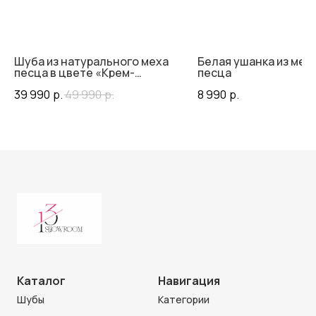
Шуба из натурального меха
Белая ушанка из мех
песца в цвете «Крем-
песца
брюле»
39 990
р.
49 990
р.
8 990
р.
Каталог
Навигация
Шубы
Категории