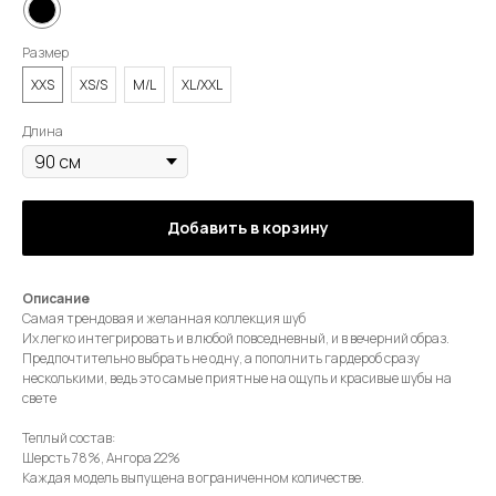
Размер
XXS
XS/S
M/L
XL/XXL
Длина
Добавить в корзину
Описание
Самая трендовая и желанная коллекция шуб
Их легко интегрировать и в любой повседневный, и в вечерний образ.
Предпочтительно выбрать не одну, а пополнить гардероб сразу
несколькими, ведь это самые приятные на ощупь и красивые шубы на
свете
Теплый состав:
Шерсть 78%, Ангора 22%
Каждая модель выпущена в ограниченном количестве.