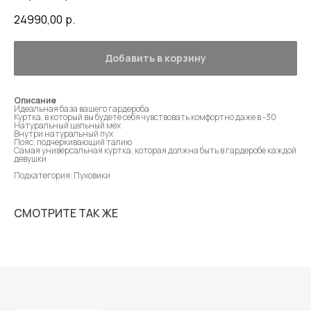
24990,00
р.
Добавить в корзину
Описание
Идеальная база вашего гардероба
Куртка, в который вы будете себя чувствовать комфортно даже в -30
Натуральный цельный мех
Внутри натуральный пух
Пояс, подчеркивающий талию
Самая универсальная куртка, которая должна быть в гардеробе каждой
девушки
Подкатегория: Пуховики
СМОТРИТЕ ТАК ЖЕ