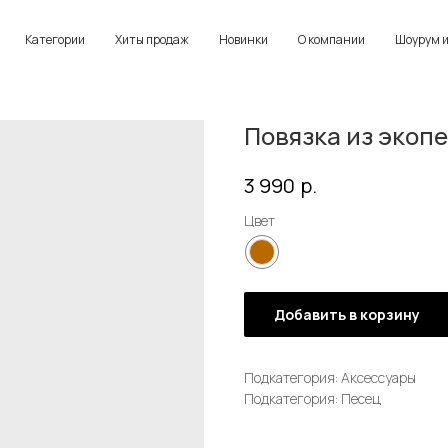
Категории
Хиты продаж
Новинки
О компании
Шоурум и
Повязка из экоп
р.
3 990
Цвет
Добавить в корзину
Подкатегория: Аксессуары
Подкатегория: Песец