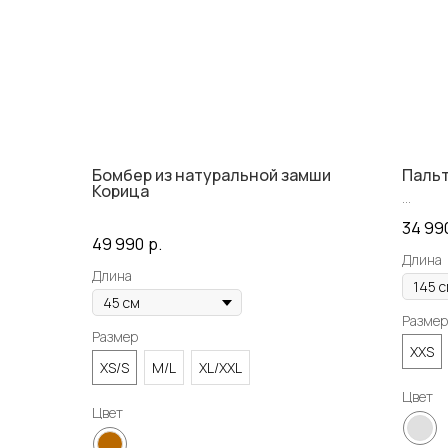
Бомбер из натуральной замши
Пальт
Корица
34 99
49 990
р.
Длина
Длина
Размер
Размер
XXS
XS/S
M/L
XL/XXL
Цвет
Цвет