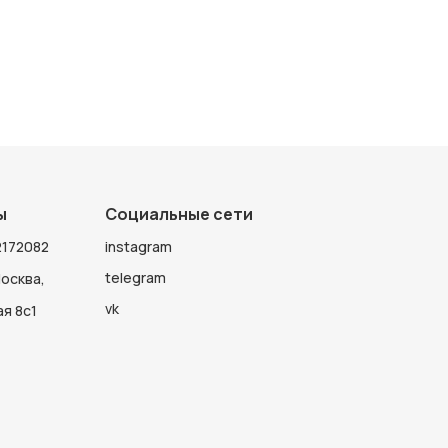
ы
Социальные сети
172082
instagram
telegram
Москва,
vk
я 8с1