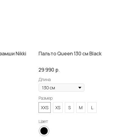
замши Nikki
Пальто Queen 130 см Black
29 990
р.
Длина
Размер
XXS
XS
S
M
L
Цвет