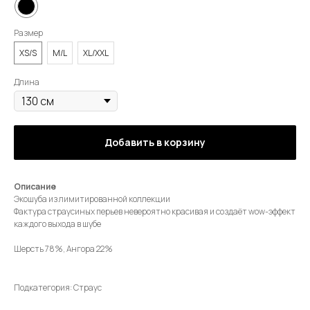
Размер
XS/S
M/L
XL/XXL
Длина
Добавить в корзину
Описание
Экошуба из лимитированной коллекции
Фактура страусиных перьев невероятно красивая и создаёт wow-эффект
каждого выхода в шубе
Шерсть 78%, Ангора 22%
Подкатегория: Страус