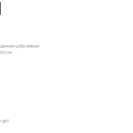
жданная шуба сезона!
 60 см.
 girl!