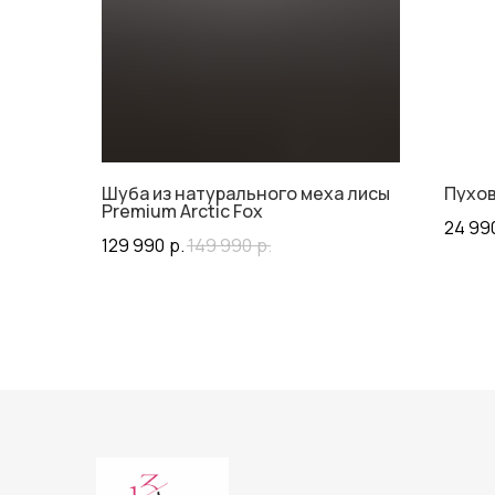
Шуба из натурального меха лисы
Пухов
Premium Arctic Fox
24 99
129 990
р.
149 990
р.