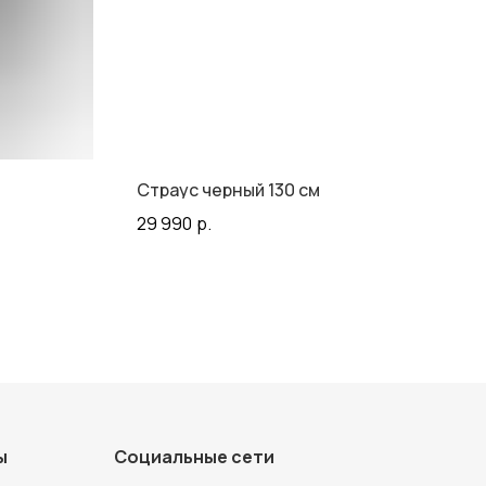
Страус черный 130 см
29 990
р.
ы
Социальные сети