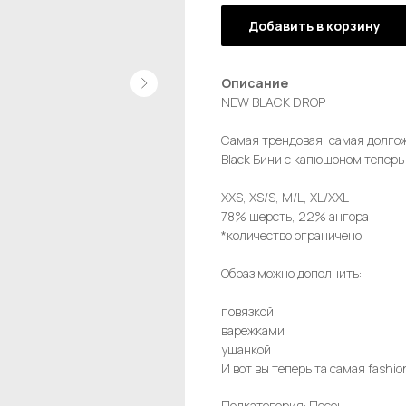
Добавить в корзину
Описание
NEW BLACK DROP
Самая трендовая, самая долго
Black Бини с капюшоном теперь
XXS, XS/S, M/L, XL/XXL
78% шерсть, 22% ангора
*количество ограничено
Образ можно дополнить:
повязкой
варежками
ушанкой
И вот вы теперь та самая fashion
Подкатегория: Песец