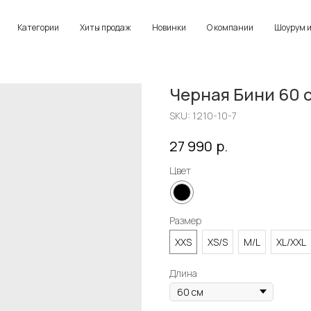
Категории
Хиты продаж
Новинки
О компании
Шоурум и
Черная Бини 60 
SKU:
1210-10-7
р.
27 990
Цвет
Размер
XXS
XS/S
M/L
XL/XXL
Длина