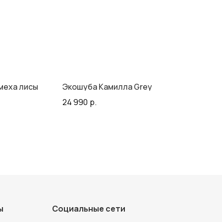
меха лисы
Экошуба Камилла Grey
24 990
р.
ы
Социальные сети