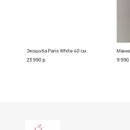
Экошуба Paris White 40 см
Мани
23 990
р.
9 990