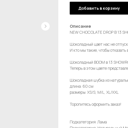
Добавить в корзину
Описание
NEW CHOCOLATE DROP В 13 
Шоколадный цвет нас не отпус
И кто мы такие, чтобы отказать
Шоколадный BOOM в 13 SHOWR
Теперь в этом цвете представл
Шоколадная шубка из натураль
длина: 60 см
размеры: XS/S, M/L, XL/XXL
Торопитесь оформить заказ!
Подкатегория: Лама
Подкатегория: Натуральный М