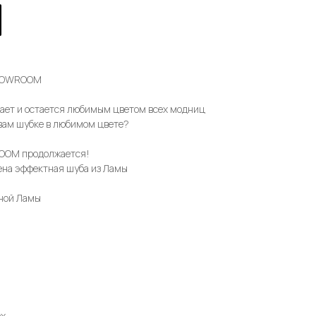
SHOWROOM
кает и остается любимым цветом всех модниц
 вам шубке в любимом цвете?
OOM продолжается!
ена эффектная шуба из Ламы
ной Ламы
ех