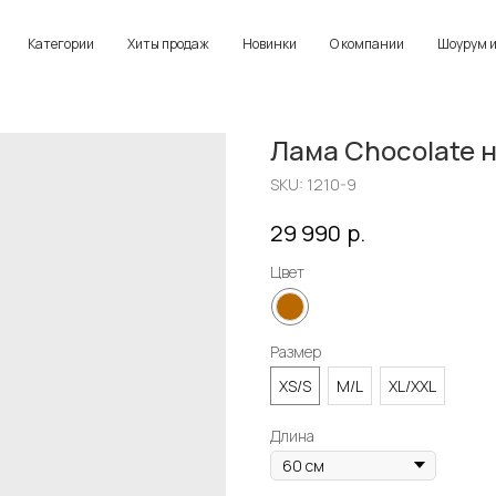
Категории
Хиты продаж
Новинки
О компании
Шоурум и
Лама Chocolate 
SKU:
1210-9
р.
29 990
Цвет
Размер
XS/S
M/L
XL/XXL
Длина