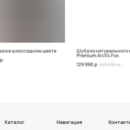
шка в шоколадном цвете
Шуба из натурального 
Premium Arctic Fox
р.
129 990
р.
149 990
р.
Каталог
Навигация
Контакт