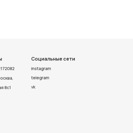
ы
Социальные сети
172082
instagram
telegram
Москва,
vk
я 8с1