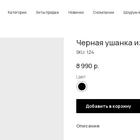
Категории
Хиты продаж
Новинки
О компании
Шоурум и
Черная ушанка и
SKU:
124
р.
8 990
Цвет
Добавить в корзину
Описание