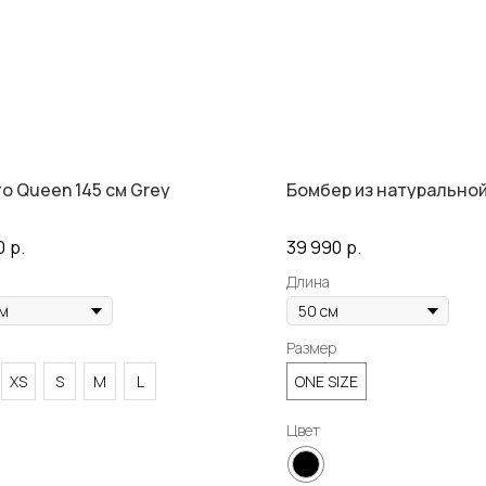
о Queen 145 см Grey
Бомбер из натуральной
0
р.
39 990
р.
Длина
Размер
XS
S
M
L
ONE SIZE
Цвет