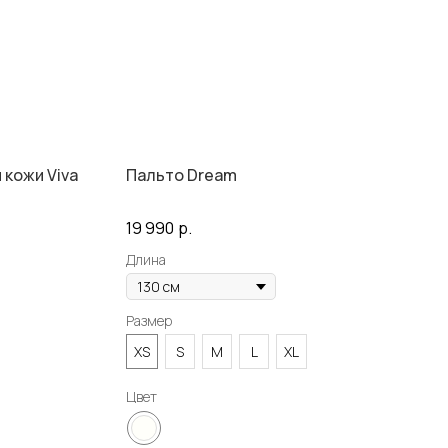
 кожи Viva
Пальто Dream
19 990
р.
Длина
Размер
XS
S
M
L
XL
Цвет