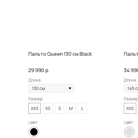
Пальто Queen 130 см Black
Пальт
29 990
р.
34 99
Длина
Длина
Размер
Размер
XXS
XS
S
M
L
XXS
Цвет
Цвет