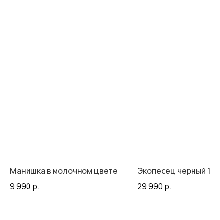
Манишка в молочном цвете
Экопесец черный 130
9 990
р.
29 990
р.