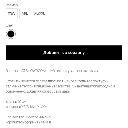
Размер
XS/S
M/L
XL/XXL
Цвет
Добавить в корзину
Впервые в 13 SHOWROOM – шуба из натурального меха яка!
Этот мех ценится за свою плотность, выразительную фактуру и
отличные теплоизоляционные свойства. Он выглядит благородно и
современно, добавляя образу свой шарм!
длина: 40 см
размеры: XS/S, M/L, XL/XXL
Количество шуб ограничено!
Торопитесь оформить заказ!