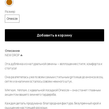
Размер
Onesize
Добавить в корзину
Описание
NEW DROP 🔥
Эта дублёнка из натуральной овчины — воплощение стиля, комфорта и
статуса!
Она разлетелась уже по всем самым стильным girls еще до анонса в соц
сетях и в наличии осталось совсем немного штук.
Мягкая, тёплая, с идеальной посадкой Onesize — она станет главным
акцентом вашего зимнего гардероба.
Каждая деталь продумана: благородная фактура, безупречный крой и
ощущение настоящей роскоши.