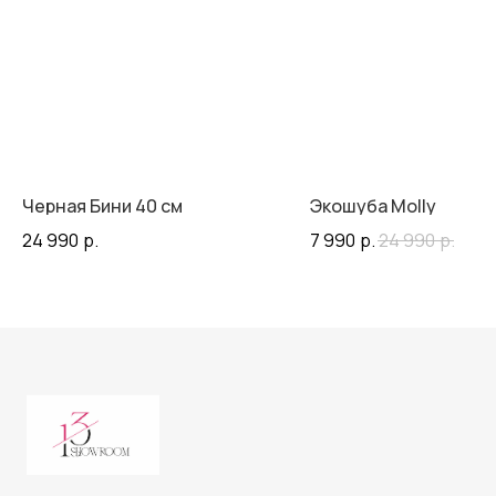
Черная Бини 40 см
Экошуба Molly
24 990
р.
7 990
р.
24 990
р.