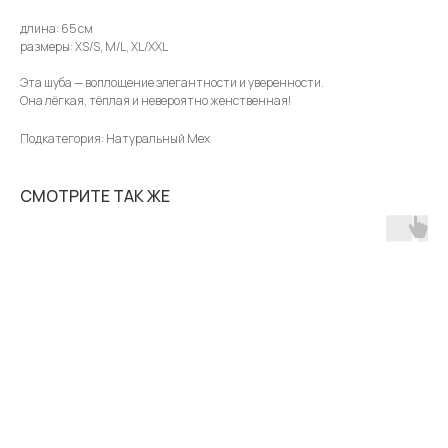
длина: 65 см
размеры: XS/S, M/L, XL/XXL
Эта шуба — воплощение элегантности и уверенности.
Она лёгкая, тёплая и невероятно женственная!
Подкатегория: Натуральный Мех
СМОТРИТЕ ТАК ЖЕ