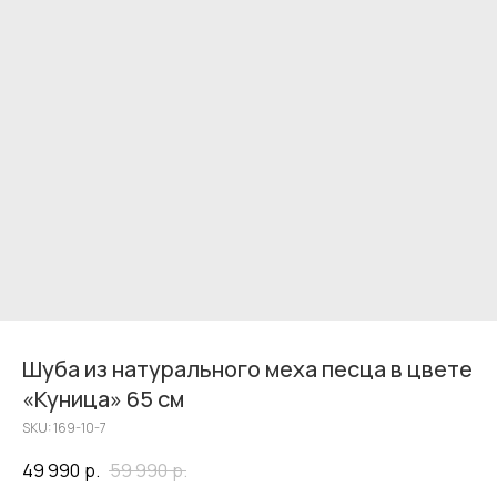
Шуба из натурального меха песца в цвете
«Куница» 65 см
SKU:
169-10-7
49 990
р.
59 990
р.