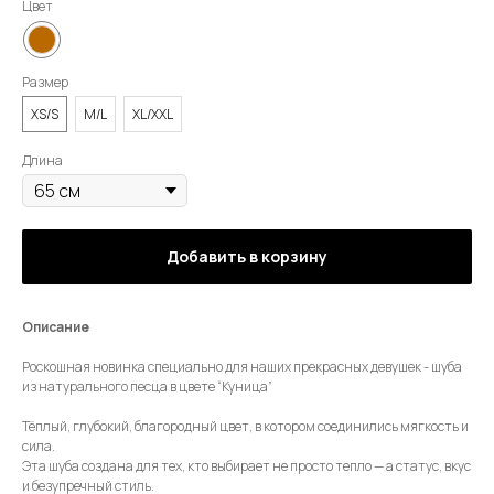
Цвет
Размер
XS/S
M/L
XL/XXL
Длина
Добавить в корзину
Описание
Роскошная новинка специально для наших прекрасных девушек - шуба
из натурального песца в цвете “Куница”
Тёплый, глубокий, благородный цвет, в котором соединились мягкость и
сила.
Эта шуба создана для тех, кто выбирает не просто тепло — а статус, вкус
и безупречный стиль.