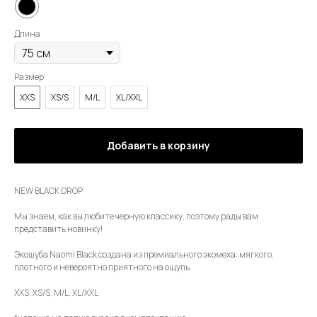
Длина
Размер
XXS
XS/S
M/L
XL/XXL
Добавить в корзину
NEW BLACK DROP
Мы знаем, как вы любите черную классику, поэтому рады вам
представить новинку!
Экошуба Naomi Black создана из премиального экомеха: мягкого,
плотного и невероятно приятного на ощупь.
XXS, XS/S, M/L, XL/XXL