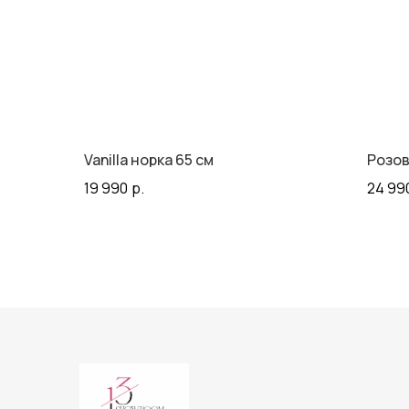
Vanilla норка 65 см
Розов
19 990
р.
24 99