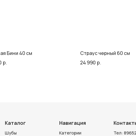
ая Бини 40 см
Страус черный 60 см
0
р.
24 990
р.
Каталог
Навигация
Контакт
Шубы
Категории
Тел:
89652