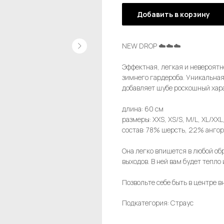
Добавить в корзину
NEW DROP ☁️☁️☁️
Эффектная, легкая и невероятн
зимнего гардероба. Уникальная
добавляет шубе роскошный хар
длина: 60 см
размеры: XXS, XS/S, M/L, XL/XXL
состав: 78% шерсть, 22% ангор
Она легко впишется в любой обр
выходов. В ней вам будет тепло
Позвольте себе быть в центре 
Подкатегория: Страус