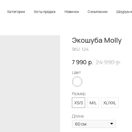
Категории
Хиты продаж
Новинки
О компании
Шоурум и
Экошуба Molly
SKU:
124
р.
р.
7 990
24 990
Цвет
Размер
XS/S
M/L
XL/XXL
Длина