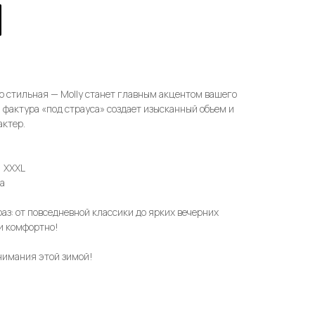
о стильная — Molly станет главным акцентом вашего
 фактура «под страуса» создает изысканный объем и
актер.
, XXXL
а
аз: от повседневной классики до ярких вечерних
 и комфортно!
внимания этой зимой!