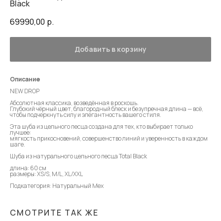
Black
69990,00
р.
Добавить в корзину
Описание
NEW DROP
Абсолютная классика, возведённая в роскошь.
Глубокий чёрный цвет, благородный блеск и безупречная длина — всё,
чтобы подчеркнуть силу и элегантность вашего стиля.
Эта шуба из цельного песца создана для тех, кто выбирает только
лучшее:
мягкость прикосновений, совершенство линий и уверенность в каждом
шаге.
Шуба из натурального цельного песца Total Black
длина: 60 см
размеры: XS/S, M/L, XL/XXL
Подкатегория: Натуральный Мех
СМОТРИТЕ ТАК ЖЕ