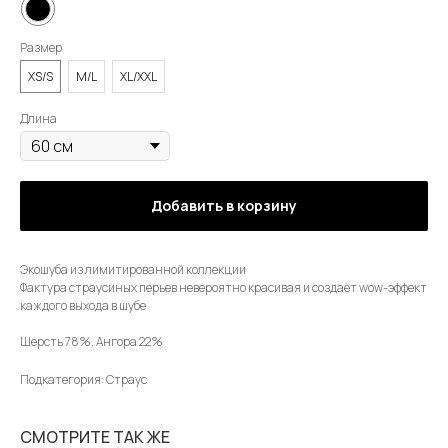
Размер
XS/S
M/L
XL/XXL
Длина
Добавить в корзину
Экошуба из лимитированной коллекции
Фактура страусиных перьев невероятно красивая и создаёт wow-эффект
каждого выхода в шубе
Шерсть 78%, Ангора 22%
Подкатегория: Страус
СМОТРИТЕ ТАК ЖЕ