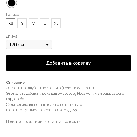
Размер
XS
S
M
L
XL
Длина
Добавить в корзину
Описание
Элегантное двубортное пальто (пояс в комплекте)
Это пальто добавит лоска вашему образу Незаменимая вещь вашего
гардероба
Садится идеально, выглядит очень стильно
Шерсть 60%, вискоза 25%, полиамид 15%
Подкатегория: Лимитированная коллекция