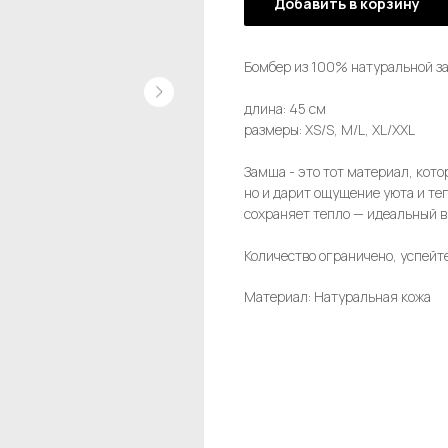
Добавить в корзину
Бомбер из 100% натуральной з
длина: 45 см
размеры: XS/S, M/L, XL/XXL
Замша - это тот материал, кото
но и дарит ощущение уюта и те
сохраняет тепло — идеальный 
Количество ограничено, успейте
Материал: Натуральная кожа