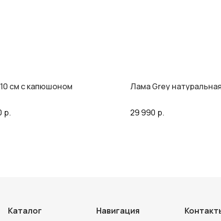
 110 см с капюшоном
Лама Grey натуральна
0
р.
29 990
р.
Каталог
Навигация
Контакт