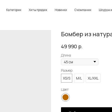
Категории
Хиты продаж
Новинки
О компании
Шоурум и
Бомбер из натур
р.
49 990
Длина
Размер
XS/S
M/L
XL/XXL
Цвет