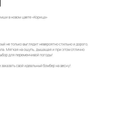
амши в новом цвете «Корица»
рый не только выглядит невероятно стильно и дорого,
пла. Мягкая на ощупь, дышащая и при этом отлично
выбор для переменчивой погоды!
 заказать свой идеальный бомбер на весну!